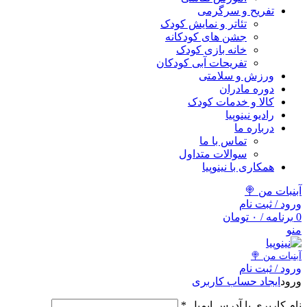
تفریح و سرگرمی
تئاتر و نمایش کودک
جشن های کودکانه
خانه بازی کودک
تفریحات آبی کودکان
ورزش و سلامتی
دوره مادران
کالا و خدمات کودک
رادیو نینوپیا
درباره ما
تماس با ما
سوالات متداول
همکاری با نینوپیا
آبنبات من 🍭
ورود / ثبت نام
0
برنامه
/
۰
تومان
منو
آبنبات‌ من 🍭
ورود / ثبت نام
ورود
ایجاد حساب کاربری
نام کاربری یا آدرس ایمیل
*