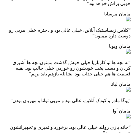
وبی براش خواهد بود”
امان مرسانا
کلاس ژیمناستیک آنلاین، خیلی عالی بود و دخترم خیلی مربی رو
وست داره ممنون”
امان ویونا
به بچه ها تو کاربازیا خیلی خوش گذشت ممنون.بچه ها آشپزی
ردن و دست پخت خودشون رو خوردن خیلی جالب بود. بقیه
سمت ها هم خیلی جذاب بود انشالله بازهم باید بریم”
امان لیانا
یوگا مادر و کودک آنلاین، عالی بود و مربی توانا و مهربان بودن”
امان آوا
خانه بازی رولند خیلی عالی بود. برخورد و تمیزی و تجهیزاتشون
مه خوب بود”