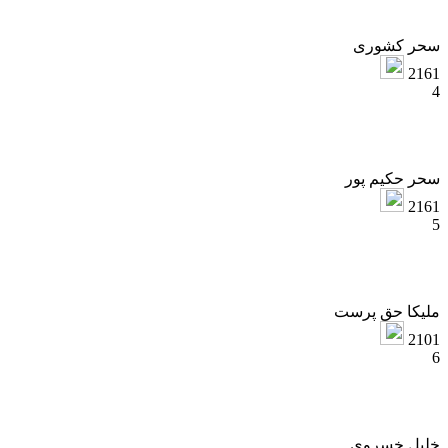
حر کشوری
216
حر حکیم پور
216
لیکا حق پرست
210
لیل خسروی