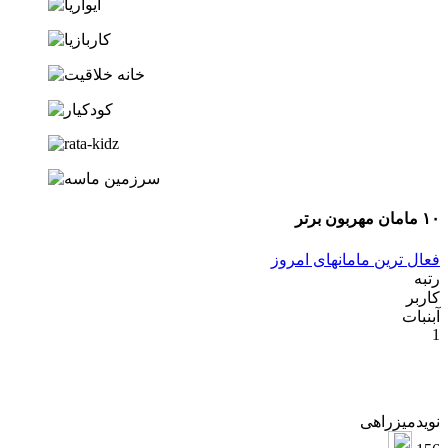
ان مهربون برتر
عال ترین مامانهای امروز
تبه
اربر
بنبات
ویدمیزراهی