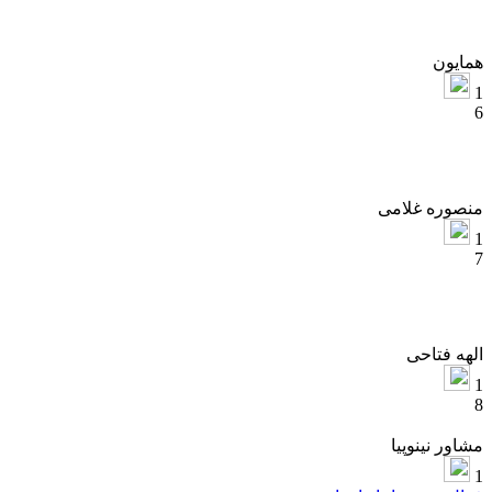
مایون
نصوره غلامی
لهه فتاحی
شاور نینوپیا