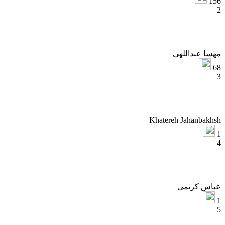
15
هسا عبداللهی
6
Khatereh Jahanbakhs
باس کریمی