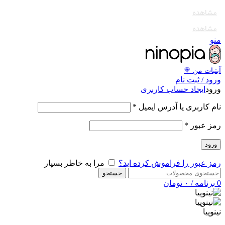
به کانال بله بپیوندید
مشاهده
مشاهده
به کانال بله بپیوندید
من
آبنبات‌ من 
ورود / ثبت نا
ایجاد حساب کاربری
ورو
*
نام کاربری یا آدرس ایمی
*
رمز عبو
ورود
مرا به خاطر بسپار
رمز عبور را فراموش کرده اید
جستجو
تومان
۰
/
برنامه
نینوپی