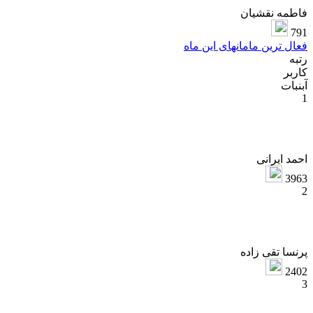
اطمه نقشیان
79
عال ترین مامانهای این ماه
تبه
اربر
بنبات
حمد ایرانی
396
رنسا تقی زاده
240