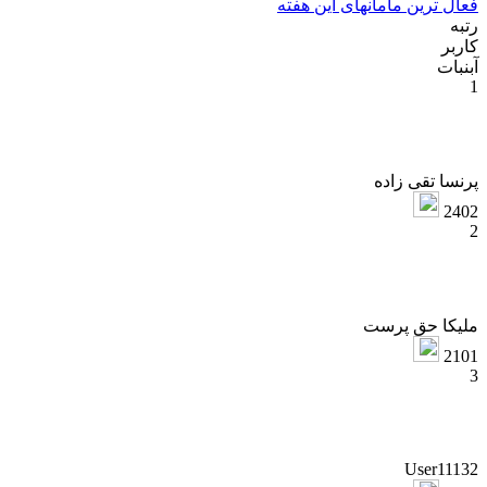
عال ترین مامانهای این هفته
تبه
اربر
بنبات
رنسا تقی زاده
240
لیکا حق پرست
210
User1113