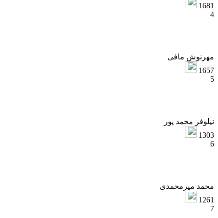
168
هرنوش مافی
165
یلوفر محمد پور
130
حمد میرمحمدی
126