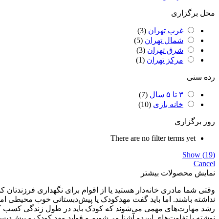
محل برگزاری
غرب تهران
(
3
)
شمال تهران
(
5
)
شرق تهران
(
3
)
مرکز تهران
(
1
)
رده سنی
۳ تا ۵ سال
(
7
)
خانه بازی
(
10
)
روز برگزاری
There are no filter terms yet
Show
(
19
)
Cancel
نمایش محصولات بیشتر
وقتی شما مادری خانه‌دار هستید یا از اقوام برای نگهداری فرزندتان
نداشته باشند. اما باید گفت مهدکودک یا پیش‌دبستانی خوب محیطی امن
رشد مهارت‌های مهمی می‌شوند که کودک باید در طول زندگی کسب کند. 
نوشته با تفاوت‌های این‌دو آشنا می‌شویم و فواید مهد کودک و پیش‌دب