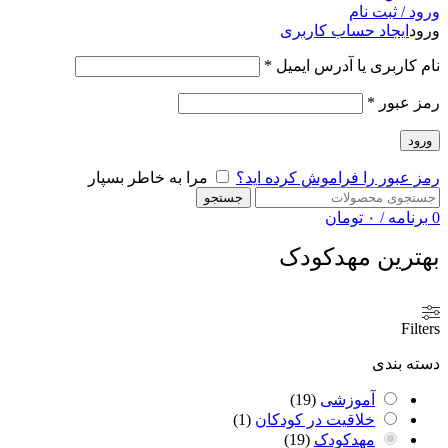
ورود / ثبت نام
ورود
ایجاد حساب کاربری
نام کاربری یا آدرس ایمیل
*
رمز عبور
*
ورود
رمز عبور را فراموش کرده اید؟
مرا به خاطر بسپار
جستجو
0
برنامه
/
۰
تومان
بهترین مهدکودک
Filters
دسته بندی
آموزشی
(
19
)
خلاقیت در کودکان
(
1
)
مهدکودک
(
19
)