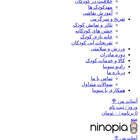
خلاقیت در کودکان
مهد‌کودک ها
آموزش نقاشی
تفریح و سرگرمی
تئاتر و نمایش کودک
جشن های کودکانه
خانه بازی کودک
تفریحات آبی کودکان
ورزش و سلامتی
دوره مادران
کالا و خدمات کودک
رادیو نینوپیا
درباره ما
تماس با ما
سوالات متداول
همکاری با نینوپیا
آبنبات من 🍭
ورود / ثبت نام
0
برنامه
/
۰
تومان
منو
آبنبات‌ من 🍭