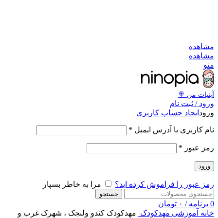
به کانال بله بپیوندید
به کانال بله بپیوندید
مشاهد
مشاهد
من
آبنبات‌ من 
ورود / ثبت نا
ایجاد حساب کاربری
ورو
*
نام کاربری یا آدرس ایمی
*
رمز عبو
ورود
مرا به خاطر بسپار
رمز عبور را فراموش کرده اید
جستجو
تومان
۰
/
برنامه
مهدکودک کندو ولنجک ، شهرک غرب و
مهدکودک
آموزشی
خان