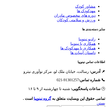
مشاور کودک
مهدکودک ها
دوره های مخصوص مادران
ورزش و سلامتی کودکان
سایر دسته‌بندی ه
رادیو نینوپیا
همکاری با نینوپیا
همکاری با مهدکودک ها
داستان آبنبات ها
اطلاعات تماس نینوپی
رسالت، خیابان ملک لو، مرکز نوآوری نیترو
📌 آدرس
91301257-021
📞 شماره تماس
شنبه تا چهارشنبه از ۹ تا ۱۶
ساعات پاسخگویی:

است .
گروه نینوپیا
تمامی حقوق این وبسایت متعلق ب
بست