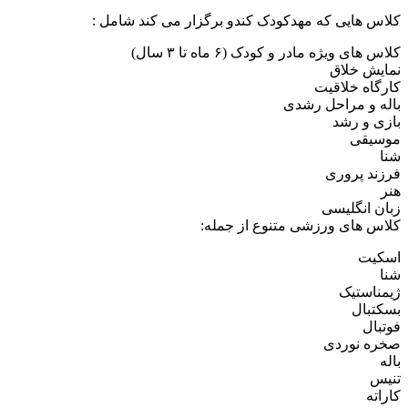
لاس هایی که مهدکودک کندو برگزار می کند شامل :
اس های ویژه مادر و کودک (۶ ماه تا ۳ سال)
مایش خلاق
ارگاه خلاقیت
اله و مراحل رشدی
ازی و رشد
وسیقی
نا
رزند پروری
نر
بان انگلیسی
لاس های ورزشی متنوع از جمله:
سکیت
نا
یمناستیک
سکتبال
وتبال
خره نوردی
اله
نیس
اراته