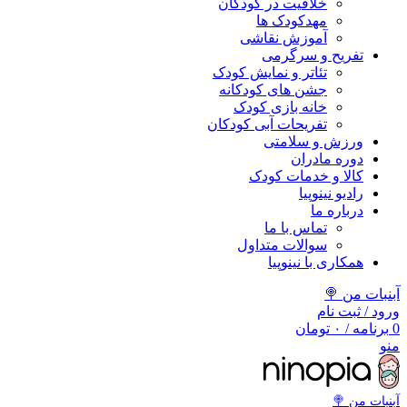
خلاقیت در کودکان
مهد‌کودک ها
آموزش نقاشی
تفریح و سرگرمی
تئاتر و نمایش کودک
جشن های کودکانه
خانه بازی کودک
تفریحات آبی کودکان
ورزش و سلامتی
دوره مادران
کالا و خدمات کودک
رادیو نینوپیا
درباره ما
تماس با ما
سوالات متداول
همکاری با نینوپیا
آبنبات من 🍭
ورود / ثبت نام
0
برنامه
/
۰
تومان
منو
آبنبات‌ من 🍭