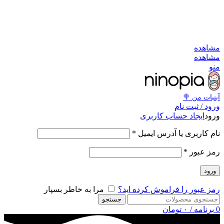
به کانال بله بپیوندید
به کانال بله بپیوندید
مشاهد
مشاهد
من
آبنبات‌ من 
ورود / ثبت نا
ایجاد حساب کاربری
ورو
*
نام کاربری یا آدرس ایمی
*
رمز عبو
ورود
مرا به خاطر بسپار
رمز عبور را فراموش کرده اید
جستجو
تومان
۰
/
برنامه