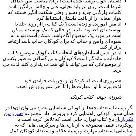
داستان خوب نوشته شده است؟ زبان مناسب سن حداقل
شرط است. زبان نیز باید تخیلی، غنی و چالش برانگیز باشد.
کلمات واژگانی جدید و دشوار وقتی شگفت انگیز هستند که
بتوان معانی را از بافت داستان استنباط کرد.
آیا متن آموزنده و زنده است؟ یک کتاب را از روی جلد یا
نویسنده آن قضاوت نکنید. در حالی که یک نویسنده ممکن
است در مورد یک موضوع آگاه باشد، ممکن است نتواند به
شیوه ای واضح و جذاب که برای کودکان جذاب باشد ارتباط
برقرار کند.
آیا در تعیین
استانداردهای انتخاب کتاب کودک
موضوع کتاب
جاودانه و ماندگار است؟ کودکان و بزرگسالان به طور یکسان
از موضوعاتی که می توانند با آنها همذات پنداری کنند لذت می
برند.
«ضروری است که کودکان از تجربیات خواندن خود
لذت ببرند تا این مهارت ها را تا آخر عمر پرورش دهند.»
شورای جهانی کتاب کودک
گر زمینه استعداد بچه‌ها از کودکی شناسایی بشود می‌توان آن‌ها در
مان سنین کودکی راهنمایی کرد و پرورش داد. مجموعه
«سرزمین
کربازیا»
باغ کتاب تهران، جایی است که تلاش کرده است با
ویکردی علمی مجموعه‌ای از بازی‌ ها و سرگرمی‌ هایی که به
ناسایی استعداد، مهارت و زمینه علاقه و استعداد کودکان کمک