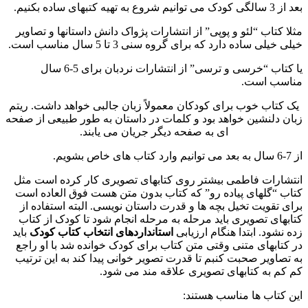
 سالگی کودک می توانیم شروع به تهیه کتبهای ساده بکنیم.
ثلا کتاب “لئو و پوپی” از انتشارات پژواک دانش داستانها و تصاویر
لی خیلی ساده دارد که برای گروه سنی 3 تا 5 سال مناسب است.
یا کتاب “خرسی و ترسی” از انتشارات نردبان برای 5-6 سال
ناسب است.
یک کتاب خوب برای کودکان معمولاً زبان جالبی خواهد داشت. ریتم
بان دلنشین خواهد بود و کلمات در داستان به طور طبیعی از صفحه
ای به صفحه دیگر جریان می یابند.
 می توانیم وارد کتاب های خاص بشویم.
نتشارات فاطمی بیشتر روی کتابهای تصویری کار کرده است مثل
تاب “گلهای پیاده رو” که کتاب بدون متن هست فوق العاده است
رای تقویت تخیل بچه ها و قدرت داستان نویسی. البته استفاده از
تابهای تصویری باید مرحله به مرحله انجام شود تا کودک از کتاب
ده نشود. ابتدا هنگام ارزیابی
استانداردهای انتخاب کتاب کودک
باید
ر کتابهای متنی وقتی متن کتاب برای کودک خوانده شد با او راجع
ه تصاویر صحبت کنبم تا قدرت تصویر خوانی پیدا کند به این ترتیب
م کم به کتابهای تصویری علاقه مند می شود.
ین کتاب ها مناسب هستند: