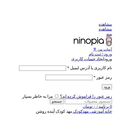
به کانال بله بپیوندید
به کانال بله بپیوندید
مشاهد
مشاهد
من
آبنبات‌ من 
ورود / ثبت نا
ایجاد حساب کاربری
ورو
*
نام کاربری یا آدرس ایمی
*
رمز عبو
ورود
مرا به خاطر بسپار
رمز عبور را فراموش کرده اید
جستجو
تومان
۰
/
برنامه
مهد کودک آینده روشن
مهدکودک
آموزشی
خان