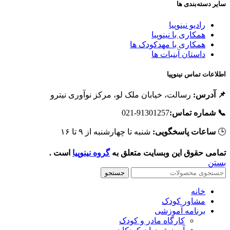
سایر دسته‌بندی ه
رادیو نینوپیا
همکاری با نینوپیا
همکاری با مهدکودک ها
داستان آبنبات ها
اطلاعات تماس نینوپی
رسالت، خیابان ملک لو، مرکز نوآوری نیترو
📌 آدرس
91301257-021
📞 شماره تماس
شنبه تا چهارشنبه از ۹ تا ۱۶
ساعات پاسخگویی:

است .
گروه نینوپیا
تمامی حقوق این وبسایت متعلق ب
بست
جستجو
خانه
مشاور کودک
برنامه آموزشی
کارگاه مادر و کودک