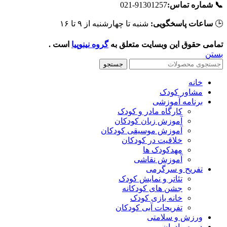
91301257-021
📞 شماره تماس
شنبه تا چهارشنبه از ۹ تا ۱۶
ساعات پاسخگویی:

است .
گروه نینوپیا
تمامی حقوق این وبسایت متعلق ب
بست
جستجو
خانه
مشاور کودک
برنامه آموزشی
کارگاه مادر و کودک
آموزش زبان کودکان
آموزش موسیقی کودکان
خلاقیت در کودکان
مهد‌کودک ها
آموزش نقاشی
تفریح و سرگرمی
تئاتر و نمایش کودک
جشن های کودکانه
خانه بازی کودک
تفریحات آبی کودکان
ورزش و سلامتی
دوره مادران