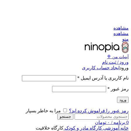
به کانال بله بپیوندید
به کانال بله بپیوندید
مشاهد
مشاهد
من
آبنبات‌ من 
ورود / ثبت نا
ایجاد حساب کاربری
ورو
*
نام کاربری یا آدرس ایمی
*
رمز عبو
ورود
مرا به خاطر بسپار
رمز عبور را فراموش کرده اید
جستجو
تومان
۰
/
برنامه
کارگاه خلاقیت
کارگاه مادر و کودک
آموزشی
خان