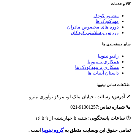
کالا و خدما
مشاور کودک
مهدکودک ها
دوره های مخصوص مادران
ورزش و سلامتی کودکان
سایر دسته‌بندی ه
رادیو نینوپیا
همکاری با نینوپیا
همکاری با مهدکودک ها
داستان آبنبات ها
اطلاعات تماس نینوپی
رسالت، خیابان ملک لو، مرکز نوآوری نیترو
📌 آدرس
91301257-021
📞 شماره تماس
شنبه تا چهارشنبه از ۹ تا ۱۶
ساعات پاسخگویی:

است .
گروه نینوپیا
تمامی حقوق این وبسایت متعلق ب