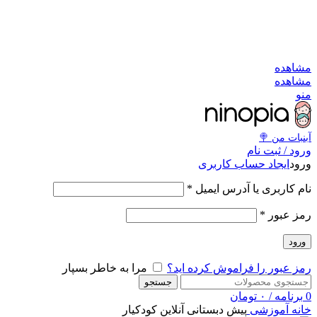
به کانال بله بپیوندید
به کانال بله بپیوندید
مشاهد
مشاهد
من
آبنبات‌ من 
ورود / ثبت نا
ایجاد حساب کاربری
ورو
*
نام کاربری یا آدرس ایمی
*
رمز عبو
ورود
مرا به خاطر بسپار
رمز عبور را فراموش کرده اید
جستجو
تومان
۰
/
برنامه
پیش دبستانی آنلاین کودکیار
آموزشی
خان