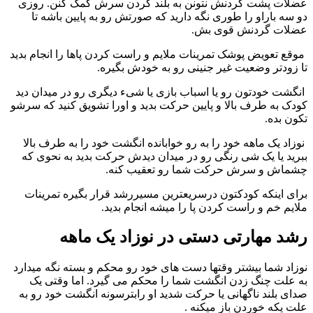
ضلات پشت گردنش نتونن به بلند کردن سرش کمک کنن. روزی
و سه باراو را طوری نگه دارید که صورتش رو به پایین باشه تا
ضلات گردنش قوی بش.
وقع تعویض پوشک تمرینات ملایم و راست کردن پاها را انجام بدید
ا زودتر وضعیت غیر جنینی رو به خودش بگیره.
نگشت خودتون رو یا اسباب بازی یا شیء دیگری رو در میدان دید
ودک به طرف بالا و پایین حرکت بدید و اورا تشویق کنید که سرشو
کون بده.
وزاد یک ماهه خود را به رو خوابانده انگشت خود را به طرف بالا
برید یا یک شی رنگی رو در میدان دیدش حرکت بدید به نحوی که
شماش و سرش حرکت شما رو تعقیب کنه.
رای اینکه کودکتون درسریعترین مسیررشد قرار بگیره تمرینات
لایم خم و راست کردن پا را میشه انجام بدید.
شد مهارتی دستی در نوزاد یک ماهه
وزاد شما بیشتر وقتها دست های خود رو محکم و بسته نگه میدارد
ه علت چنگ زدن انگشت شما را محکم می گیرد. اما وقتی یک
دای بلند ناگهانی یا حرکت شدید او رابترسونه انگشت خود رو به
لت یکه خوردن باز میکنه .