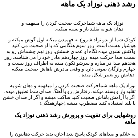
شد ذهنی نوزاد یک ماهه
نوزاد یک ماهه شماحرکت صحبت کردن را میفهمه و
دهان شو به تقلید باز و بسته میکنه.
ودک شما از بدو تولد شروع به فهمیدن میکنه اول گوش میکنه و
وشیار هست است. روز سوم هنگامی که با او صحبت می کنید
اکنش نشون میده نگاه او عمدی هستش. روز نهم چشماش رو به
مت صدا حرکت میده. روز چهاردهم مادر خود را می شناسه. روز
جدهم صدا در میاره و سرشو تکون میده به اطراف.روز بیست و
هارم واژگان صوتی داره و وقتی مادرش باهاش صحبت میکنه
هانش رو تغییر شکل میده .
وزاد یک ماهه شماحرکت صحبت کردن را میفهمه و دهان شو به
قلید باز و بسته میکنه. رفتارش رو با آهنگ صدای شما تطبیق میده،
گر با آرامش باهاش صحبت کنید ساکت میشه و اگر از صدای خشن
ا بلند استفاده کنید مضطرب میشه.(چهارهفتگی)
وشهایی برای تقویت و پرورش رشد ذهنی نوزاد یک
اهه
ه علائم و صداهای کودک پاسخ بدید اجازه بدید حرکت دهانتون را