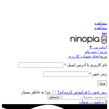
به کانال بله بپیوندید
به کانال بله بپیوندید
مشاهد
مشاهد
من
آبنبات‌ من 
ورود / ثبت نا
ایجاد حساب کاربری
ورو
*
نام کاربری یا آدرس ایمی
*
رمز عبو
ورود
مرا به خاطر بسپار
رمز عبور را فراموش کرده اید
جستجو
تومان
۰
/
برنامه