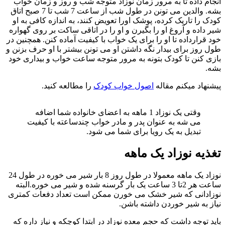
نجام داده تا به مرور زمان نوزاد متوجه شب و روز و زمان خواب
بشه. والدین می تونن در طول شب از ساعت 7 شب تا 7 صبح اتاق
ودک را تاریک کرده، پوشک اورا تعویض کنند، به اندازه کافی به او
یر داده و آروغ او را بگیرن و او را در اتاقی ساکت بر روی گهواره
ود قرارداده تا او را برای یک خواب با کیفیت آماده کنن. همچنین در
ول روز برای بیدار نگه داشتن او می تونن بیشتر با او حرف بزنن و
ازی کنن تا کودک بتونه به مرور متوجه ساعت خواب و بیداری خود
شه.
یشنهاد میکنم مقاله
اصول خواب کودک
را مطالعه کنید.
وقتی یک نوزاد 1 ماهه به اعضای خانواده شما اضافه
می شه به عنوان پدر و مادر خواب چندساعته با کیفیت
تبدیل به یک رویا برای شما می شود.
غذیه نوزاد یک ماهه
نوزاد یک ماهه معمولا در طول روز 8 بار شیر می خوره در طول 24
ساعت هر 2تا 3 ساعت یک بار گرسنه شده و شیر می خوره.البته
وزادانی که شیر خشک می خورن ممکن است تعداد دفعات کمتری
یاز به شیر خوردن داشته باشن.
اید توجه داشت که حجم معده نوزاد در ابتدا کوچکه و نیاز داره که