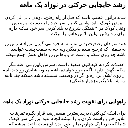
شد جابجایی حرکتی در نوزاد یک ماهه
اید براتون عجیب باشه که قبل از راه رفتن، دویدن ، لی لی کردن
 پریدن کودک باید توانایی کنترل سر خود را به دست بیاره پس
وقتی کودک در ۴ هفتگی شروع به بلند کردن سر خود میکنه داره
رای راه رفتن اولین تلاش هاش را میکنه.
مه نوزادان وضعیت بدنی مشابه به خود می گیرن. نوزاد سرش رو
ه سمتی که ترجیح میده برمیگردونه،چه به سمت پشت خوابیده
اشه چه روی شکم و دست ها و پاهاش رو داخل بدنش جمع میکنه.
ضلات گردنه کودکتون ضعیف است، سرش پایین می افته مگر
ینکه نگهش دارید. اگه به رو خوابیده باشه میتونه شانش رو چند ثانیه
ز روی تشک برداره و اگر در وضعیت نشسته باشه ممکنه چند ثانیه
رشو بالا بگیره.(چهار هفتگی)
اههایی برای تقویت رشد جابجایی حرکتی نوزاد یک ماهه
رای اینکه کودکتون درسریعترین مسیررشد قرار بگیره تمرینات
لایم خم و راست کردن پا را میشه انجام بدید. بزرگی سر کودک
ما که تقریباً یک چهارم تمام طول بدن او هست باعث میشه که