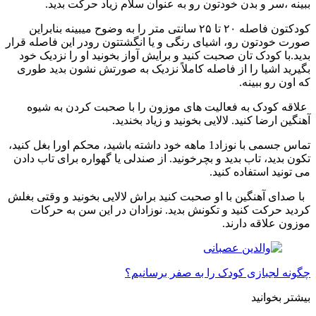
بینه ،سر و بدن خودتون رو به عنوان سلام زیاد حرکت بدید.
کودکتون فاصله ۲۰ تا ۲۵ سانتی متر را به وضوح میبینه بنابراین
ورت خودتون رو، اشیای رنگی و یا انگشتتون رودر این فاصله قرار
دید.با کودک تان صحبت کنید و برایش آواز بخونید او را نزدیک خود
گیرید اشیا را از فاصله کاملاً نزدیک به صورتش نشون بدید طوری
ه اون رو ببینه.
لاقه کودک به فعالیت های موزون را با صحبت کردن به شیوه
هنگین ارضا کنید. لالایی بخونید و زیاد بخندید.
تماس جسمی با نوزاد1 ماهه خود داشته باشید، محکم اورا بغل کنید،
کون بدید، تاب بدید و بچرخونید. از صندلی یا گهواره برای تاب دادن
ی تونید استفاده کنید.
ا صدای آهنگین با او صحبت کنید براش لالایی بخونید و وقتی بغلش
ردید حرکت کنید و تکونش بدید. نوزادان در این سن به حرکات
وزون علاقه دارند.
گونه لجبازی کودک را به صفر برسانیم؟
یشتر بخوانید