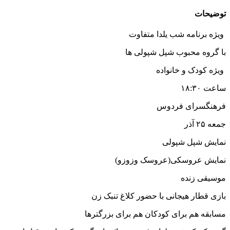
وضیحات
یژه برنامه شب یلدا متفاوت
ا گروه محبوب شپل شپولی ها
یژه کودک و خانواده
عت ۱۸:۳۰
رهنگسرای فردوس
عه ۲۵ آذر
مایش شپل شپولی
مایش عروسکی(عروسک وزوزو)
وسیقی زنده
ازی قطار هیجانی با حضور کلاغ تنبک زن
سابقه هم برای کودکان هم برای بزرگترها