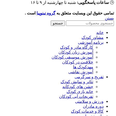
شنبه تا چهارشنبه از ۹ تا ۱۶
ساعات پاسخگویی:

است .
گروه نینوپیا
تمامی حقوق این وبسایت متعلق ب
بست
جستجو
خانه
مشاور کودک
برنامه آموزشی
کارگاه مادر و کودک
آموزش زبان کودکان
آموزش موسیقی کودکان
خلاقیت در کودکان
مهد‌کودک ها
آموزش نقاشی
تفریح و سرگرمی
تئاتر و نمایش کودک
جشن های کودکانه
خانه بازی کودک
تفریحات آبی کودکان
ورزش و سلامتی
دوره مادران
کالا و خدمات کودک