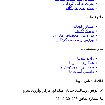
تفریحات آبی کودکان
جشن های کودکانه
الا و خدمات
مشاور کودک
مهدکودک ها
دوره های مخصوص مادران
ورزش و سلامتی کودکان
ایر دسته‌بندی ها
رادیو نینوپیا
همکاری با نینوپیا
همکاری با مهدکودک ها
داستان آبنبات ها
طلاعات تماس نینوپیا
 آدرس:
رسالت، خیابان ملک لو، مرکز نوآوری نیترو
 شماره تماس:
91301257-021