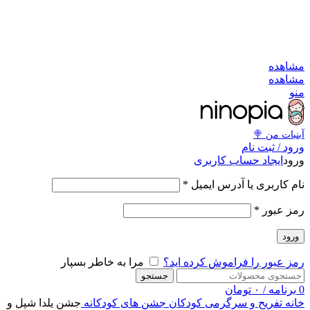
به کانال بله بپیوندید
به کانال بله بپیوندید
مشاهد
مشاهد
من
آبنبات‌ من 
ورود / ثبت نا
ایجاد حساب کاربری
ورو
*
نام کاربری یا آدرس ایمی
*
رمز عبو
ورود
مرا به خاطر بسپار
رمز عبور را فراموش کرده اید
جستجو
تومان
۰
/
برنامه
جشن یلدا شپل و
جشن های کودکانه
تفریح و سرگرمی کودکان
خان