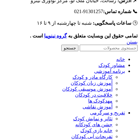
رسالت، خیابان ملک لو، مرکز نوآوری نیترو
📌 آدرس
91301257-021
📞 شماره تماس
شنبه تا چهارشنبه از ۹ تا ۱۶
ساعات پاسخگویی:

است .
گروه نینوپیا
تمامی حقوق این وبسایت متعلق ب
بست
جستجو
خانه
مشاور کودک
برنامه آموزشی
کارگاه مادر و کودک
آموزش زبان کودکان
آموزش موسیقی کودکان
خلاقیت در کودکان
مهد‌کودک ها
آموزش نقاشی
تفریح و سرگرمی
تئاتر و نمایش کودک
جشن های کودکانه
خانه بازی کودک
تفریحات آبی کودکان