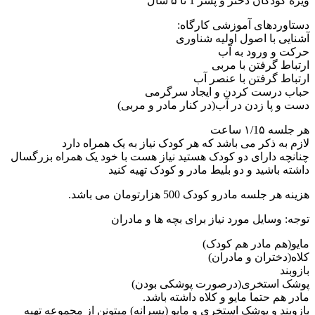
ژه کودکان دختر و پسر 1 تا ۵ سال
ستاوردهای آموزشی کارگاه:
شنایی با اصول اولیه شناوری
رکت و ورود به آب
رتباط گرفتن با مربی
رتباط گرفتن با عنصر آب
باب درست کردن و ایجاد سرگرمی
ست و پا زدن در آب(در کنار مادر و مربی)
 جلسه ۱/1۵ ساعت
ازم به ذکر می باشد که هر کودک نیاز به یک همراه دارد
نانچه دارای دو کودک هستید نیاز هست با خود یک همراه بزرگسال
اشته باشید و دو بلیط مادر و کودک تهیه کنید
ینه هر جلسه مادرو کودک 500 هزارتومان می باشد.
وجه: وسایل مورد نیاز برای بچه ها و مادران
ایو(هم مادر هم کودک)
لاه(دختران و مادران)
ازوبند
وشک استخری(درصورت پوشکی بودن)
ادر هم حتما مایو و کلاه داشته باشد.
ازوبند و پوشک استخری و مایو (پسرانه) میتونن از مجموعه تهیه