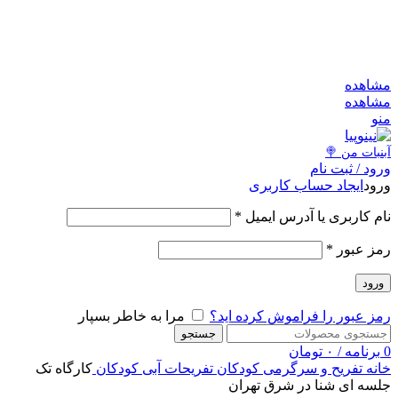
به کانال بله بپیوندید
به کانال بله بپیوندید
مشاهد
مشاهد
من
آبنبات‌ من 
ورود / ثبت نا
ایجاد حساب کاربری
ورو
*
نام کاربری یا آدرس ایمی
*
رمز عبو
ورود
مرا به خاطر بسپار
رمز عبور را فراموش کرده اید
جستجو
تومان
۰
/
برنامه
کارگاه تک
تفریحات آبی کودکان
تفریح و سرگرمی کودکان
خان
جلسه ای شنا در شرق تهرا