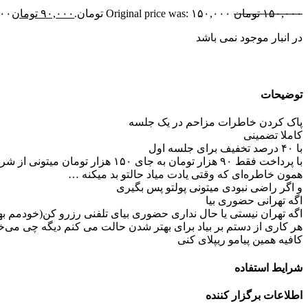
۱۵۰,۰۰۰
تومان
Original price was: ۱۵۰,۰۰۰ تومان.
۹۰,۰۰۰
تومان
,۰۰۰
در انبار موجود نمی باشد
توضیحات
پاک کردن خاطرات مزاحم در یک جلسه
️کاملا تضمینی ️
با ۴۰ درصد تخفیف برای جلسه اول
با پرداخت فقط ۹۰ هزار تومان به جای ۱۵۰ هزار تومان میتونی از شر یه خاطره بد خلاص شی!!!!
همون خاطره‌ای که وقتی یادت میاد حالتو بد میکنه …
و اگر راضی نبودی میتونی پولتو پس بگیری
اگه تهرانی حضوری بیا
اگه تهران نیستی یا حال نداری حضوری بیای تلفنی رزرو کن(خودمم ب
هر کاری از دستم بر بیاد برای بهتر شدن حالت می کنم
دیگه چی می‌خ
کافیه همین پیامو ریپلای کنی
شرایط استفاده
اطلاعات برگزار کننده