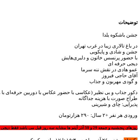
توضیحات
جشن باشکوه یلدا
در باغ تالاری زیبا در غرب تهران
جشن و شادی و پایکوبی
با حضور پرنسس خاتون و دلبری‌هایش
دیجی حرفه ای
عمو هادی در نقش ننه سرما
آقای حاجی فیروز
و گودی مهربون و جذاب
دکور جذاب و بی نظیر (عکاسی با حضور عکاس با دوربین حرفه‌ای با هز
طراح صورت با هزینه جداگانه
پذیرایی: چای و شیرینی
ورودی هر نفر +۲ سال: ۲۹۰ هزارتومان
روزهای پنجشنبه و جمعه 29 و 30 آذر آیتم ها مشابه سه روز قبل می باشد فقط دیجی عمو بانی می باشد