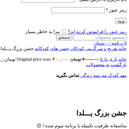
رمز عبور
*
ورود
رمز عبور را فراموش کرده اید؟
مرا به خاطر بسپار
جستجو
0
برنامه
/
۰
تومان
خانه
تفریح و سرگرمی کودکان
جشن های کودکانه
جشن بزرگ یـــلدا
خانه بازی پارتا
۴۰۰,۰۰۰
تومان
Original price was: ۴۰۰,۰۰۰ تومان.
۰۰
بازگشت به محصولات
مهد کودک مدرسه زندگی
تماس بگیرید
اتمام موجودی
بزرگنمایی تصویر
جشن بزرگ یـــلدا
متاسفانه ظرفیت تکمیله یا برنامه تموم شده ! ☹️