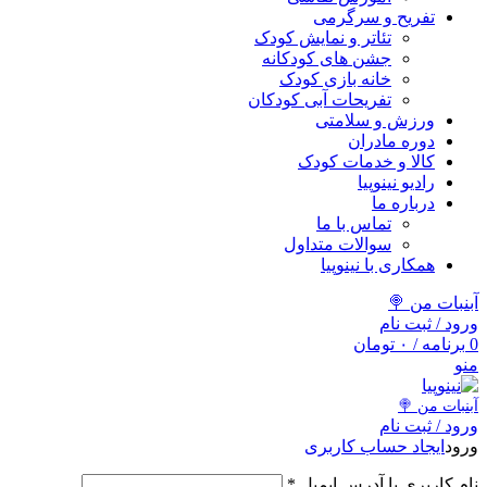
تفریح و سرگرمی
تئاتر و نمایش کودک
جشن های کودکانه
خانه بازی کودک
تفریحات آبی کودکان
ورزش و سلامتی
دوره مادران
کالا و خدمات کودک
رادیو نینوپیا
درباره ما
تماس با ما
سوالات متداول
همکاری با نینوپیا
آبنبات من 🍭
ورود / ثبت نام
0
برنامه
/
۰
تومان
منو
آبنبات‌ من 🍭
ورود / ثبت نام
ورود
ایجاد حساب کاربری
نام کاربری یا آدرس ایمیل
*