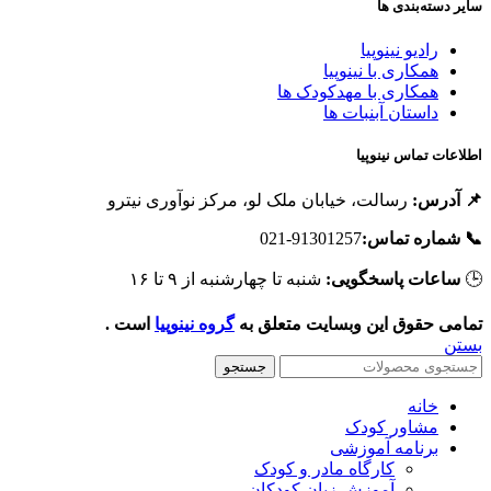
سایر دسته‌بندی ه
رادیو نینوپیا
همکاری با نینوپیا
همکاری با مهدکودک ها
داستان آبنبات ها
اطلاعات تماس نینوپی
رسالت، خیابان ملک لو، مرکز نوآوری نیترو
📌 آدرس
91301257-021
📞 شماره تماس
شنبه تا چهارشنبه از ۹ تا ۱۶
ساعات پاسخگویی:

است .
گروه نینوپیا
تمامی حقوق این وبسایت متعلق ب
بست
جستجو
خانه
مشاور کودک
برنامه آموزشی
کارگاه مادر و کودک
آموزش زبان کودکان