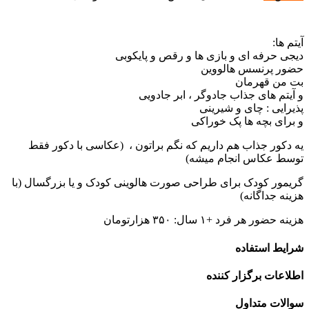
یتم ها:
یجی حرفه ای و بازی ها و رقص و پایکوبی
ضور پرنسس هالووین
ت من قهرمان
 آیتم های جذاب جادوگر ، ابر جادویی
ذیرایی : چای و شیرینی
 برای بچه ها پک خوراکی
ه دکور جذاب هم داریم که نگم براتون ، (عکاسی با دکور فقط
وسط عکاس انجام میشه)
ریمور کودک برای طراحی صورت هالوینی کودک و یا بزرگسال (با
زینه جداگانه)
ینه حضور هر فرد +۱ سال: ۳۵۰ هزارتومان
رایط استفاده
طلاعات برگزار کننده
والات متداول