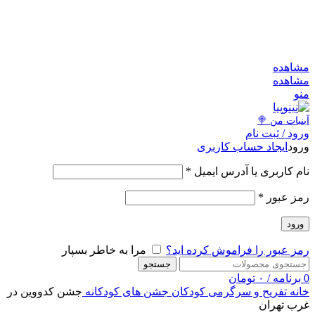
به کانال بله بپیوندید
به کانال بله بپیوندید
مشاهد
مشاهد
من
آبنبات‌ من 
ورود / ثبت نا
ایجاد حساب کاربری
ورو
*
نام کاربری یا آدرس ایمی
*
رمز عبو
ورود
مرا به خاطر بسپار
رمز عبور را فراموش کرده اید
جستجو
تومان
۰
/
برنامه
جشن کدووین در
جشن های کودکانه
تفریح و سرگرمی کودکان
خان
غرب تهرا