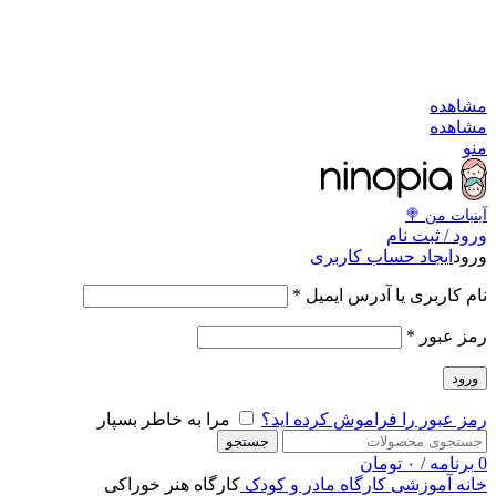
به کانال بله بپیوندید
به کانال بله بپیوندید
مشاهد
مشاهد
من
آبنبات‌ من 
ورود / ثبت نا
ایجاد حساب کاربری
ورو
*
نام کاربری یا آدرس ایمی
*
رمز عبو
ورود
مرا به خاطر بسپار
رمز عبور را فراموش کرده اید
جستجو
تومان
۰
/
برنامه
کارگاه هنر خوراکی
کارگاه مادر و کودک
آموزشی
خان