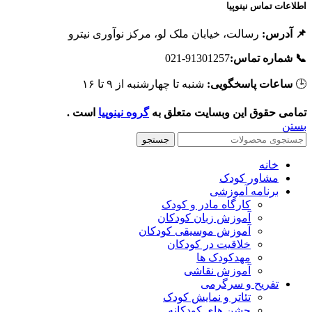
اطلاعات تماس نینوپی
رسالت، خیابان ملک لو، مرکز نوآوری نیترو
📌 آدرس
91301257-021
📞 شماره تماس
شنبه تا چهارشنبه از ۹ تا ۱۶
ساعات پاسخگویی:

است .
گروه نینوپیا
تمامی حقوق این وبسایت متعلق ب
بست
جستجو
خانه
مشاور کودک
برنامه آموزشی
کارگاه مادر و کودک
آموزش زبان کودکان
آموزش موسیقی کودکان
خلاقیت در کودکان
مهد‌کودک ها
آموزش نقاشی
تفریح و سرگرمی
تئاتر و نمایش کودک
جشن های کودکانه