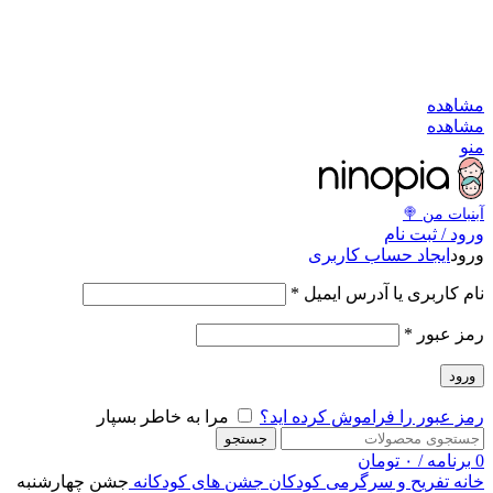
به کانال بله بپیوندید
به کانال بله بپیوندید
مشاهد
مشاهد
من
آبنبات‌ من 
ورود / ثبت نا
ایجاد حساب کاربری
ورو
*
نام کاربری یا آدرس ایمی
*
رمز عبو
ورود
مرا به خاطر بسپار
رمز عبور را فراموش کرده اید
جستجو
تومان
۰
/
برنامه
جشن چهارشنبه
جشن های کودکانه
تفریح و سرگرمی کودکان
خان