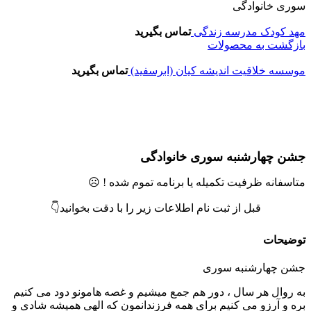
وری خانوادگی
هد کودک مدرسه زندگی
تماس بگیرید
ازگشت به محصولات
وسسه خلاقیت اندیشه کیان (ابرسفید)
تماس بگیرید
تمام موجودی
زرگنمایی تصویر
شن چهارشنبه سوری خانوادگی
تاسفانه ظرفیت تکمیله یا برنامه تموم شده ! ☹️
قبل از ثبت نام اطلاعات زیر را با دقت بخوانید👇
وضیحات
شن چهارشنبه سوری
ه روال هر سال ، دور هم جمع میشیم و غصه هامونو دود می کنیم
ره و آرزو می کنیم برای همه فرزندانمون که الهی همیشه شادی و