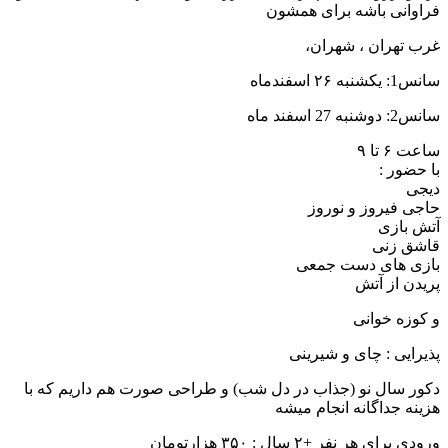
راوانی باشه برای همشون
رب تهران ، شهران،
س1: یکشنبه ۲۶ اسفندماه
2: دوشنبه 27 اسفند ماه
عت ۶ تا ۹
ا حضور :
یجی
اجی فیروز و نوروز
تش بازی
اشق زنی
ازی های دست جمعی
ریدن از آتش
 کوزه خوانی
ذیرایی : چای و شیرینی
کور سال نو (جذاب در دل شب) و طراحی صورت هم داریم که با
زینه جداگانه انجام میشه
ودی برای هر نفر +۲ سال : ۳۵۰ هزارتومان