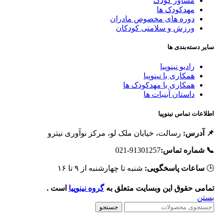
مشاور کودک
مهدکودک ها
دوره های مخصوص مادران
ورزش و سلامتی کودکان
سایر دسته‌بندی ه
رادیو نینوپیا
همکاری با نینوپیا
همکاری با مهدکودک ها
داستان آبنبات ها
اطلاعات تماس نینوپی
رسالت، خیابان ملک لو، مرکز نوآوری نیترو
📌 آدرس
91301257-021
📞 شماره تماس
شنبه تا چهارشنبه از ۹ تا ۱۶
ساعات پاسخگویی:

است .
گروه نینوپیا
تمامی حقوق این وبسایت متعلق ب
بست
جستجو