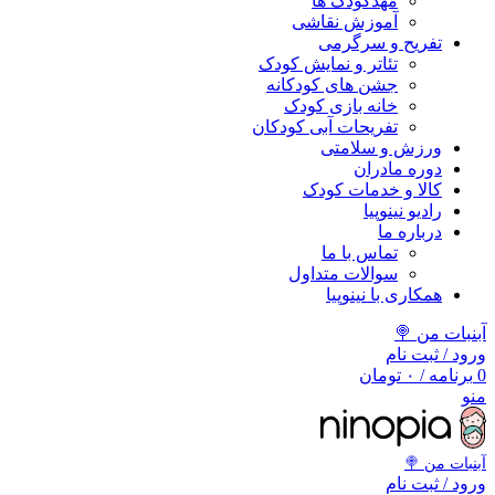
مهد‌کودک ها
آموزش نقاشی
تفریح و سرگرمی
تئاتر و نمایش کودک
جشن های کودکانه
خانه بازی کودک
تفریحات آبی کودکان
ورزش و سلامتی
دوره مادران
کالا و خدمات کودک
رادیو نینوپیا
درباره ما
تماس با ما
سوالات متداول
همکاری با نینوپیا
آبنبات من 🍭
ورود / ثبت نام
0
برنامه
/
۰
تومان
منو
آبنبات‌ من 🍭
ورود / ثبت نام