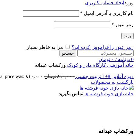
ورود
ایجاد حساب کاربری
نام کاربری یا آدرس ایمیل
*
رمز عبور
*
ورود
رمز عبور را فراموش کرده اید؟
مرا به خاطر بسپار
جستجو
0
برنامه
/
۰
تومان
خانه
آموزشی
کارگاه مادر و کودک
ورکشاپ عیدانه
دوره آفلاین 8+1 تربیت جنسی
۸۱۰,۰۰۰
تومان
Original price was: ۸۱۰,۰۰۰
بازگشت به محصولات
خانه بازی خونه فرشته ها
تماس بگیرید
اتمام موجودی
بزرگنمایی تصویر
ورکشاپ عیدانه