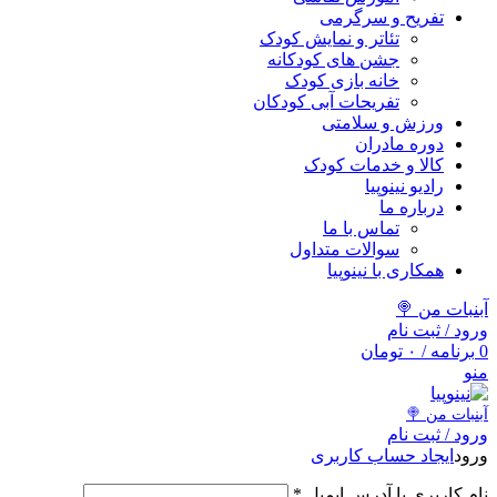
تفریح و سرگرمی
تئاتر و نمایش کودک
جشن های کودکانه
خانه بازی کودک
تفریحات آبی کودکان
ورزش و سلامتی
دوره مادران
کالا و خدمات کودک
رادیو نینوپیا
درباره ما
تماس با ما
سوالات متداول
همکاری با نینوپیا
آبنبات من 🍭
ورود / ثبت نام
0
برنامه
/
۰
تومان
منو
آبنبات‌ من 🍭
ورود / ثبت نام
ورود
ایجاد حساب کاربری
نام کاربری یا آدرس ایمیل
*