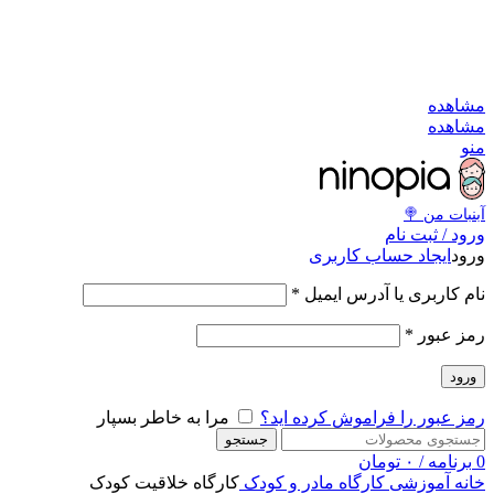
به کانال بله بپیوندید
به کانال بله بپیوندید
مشاهد
مشاهد
من
آبنبات‌ من 
ورود / ثبت نا
ایجاد حساب کاربری
ورو
*
نام کاربری یا آدرس ایمی
*
رمز عبو
ورود
مرا به خاطر بسپار
رمز عبور را فراموش کرده اید
جستجو
تومان
۰
/
برنامه
کارگاه خلاقیت کودک
کارگاه مادر و کودک
آموزشی
خان