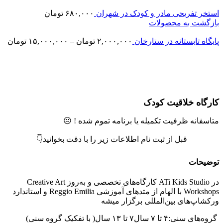
ستخر تفریحی مادر و کودک در شهران
۶۸۰,۰۰۰
تومان
ازگشت به محصولات
ایگاه تابستانه در ستارخان
۲,۰۰۰,۰۰۰
تومان
–
۱۵,۰۰۰,۰۰۰
تومان
تمام موجودی
زرگنمایی تصویر
ارگاه خلاقیت کودک
تاسفانه ظرفیت تکمیله یا برنامه تموم شده ! ☹️
قبل از ثبت نام اطلاعات زیر را با دقت بخوانید👇
وضیحات
در ATi Kids Studio کارگاه‌های تخصصی و به‌روز Creative Art
Workshops با الهام از متدهای آموزشی Reggio Emilia و استاندارد
رکشاپ‌های بین‌المللی برگزار میشه
روه‌های سنی:
۴ تا ۷ سال
۷ تا ۱۳ سال( با تفکیک گروه سنی)