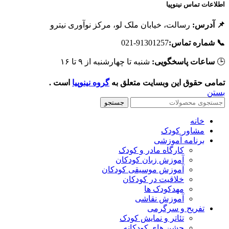
اطلاعات تماس نینوپی
رسالت، خیابان ملک لو، مرکز نوآوری نیترو
📌 آدرس
91301257-021
📞 شماره تماس
شنبه تا چهارشنبه از ۹ تا ۱۶
ساعات پاسخگویی:

است .
گروه نینوپیا
تمامی حقوق این وبسایت متعلق ب
بست
جستجو
خانه
مشاور کودک
برنامه آموزشی
کارگاه مادر و کودک
آموزش زبان کودکان
آموزش موسیقی کودکان
خلاقیت در کودکان
مهد‌کودک ها
آموزش نقاشی
تفریح و سرگرمی
تئاتر و نمایش کودک
جشن های کودکانه