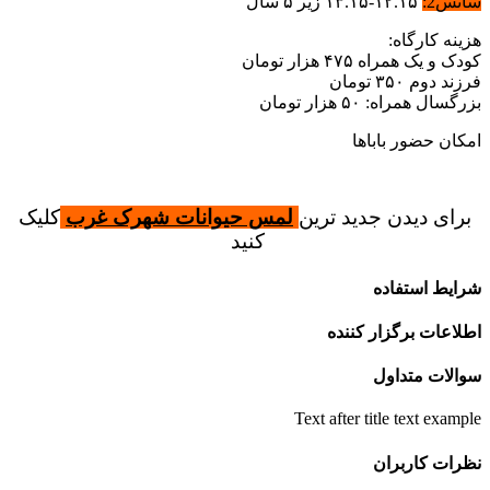
انس2:
۱۲.۱۵-۱۳.۱۵ زیر ۵ سال
زینه کارگاه:
دک و یک همراه ۴۷۵ هزار تومان
زند دوم ۳۵۰ تومان
رگسال همراه: ۵۰ هزار تومان
مکان حضور باباها
برای دیدن جدید ترین
لمس حیوانات شهرک غرب
کلیک
کنید
رایط استفاده
طلاعات برگزار کننده
والات متداول
Text after title text exampl
ظرات کاربران