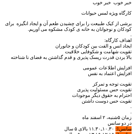
بر خوب خبر خوب
ارگاه ویژه لمس حیوانات
رشی از کیک طبیعت را برای چشیدن طعم آن و ایجاد انگیزه برای
ودکان و نوجوانان به خانه ی کودک مشکوه می اوریم.
هداف کارگاه:
یجاد انس و الفت بین کودکان و جانوران
قویت شهامت و شکوفایی خلاقیت
الا بردن قدرت ریسک پذیری و قدم گذاشتن به فضای نا شناخته
فزایش اطلاعات عمومی
فزایش اعتماد به نفس
قویت توجه و تمرکز
قویت حس مسئولیت پذیری
حترام به حقوق دیگر موجودات
قویت حس دوست داشتن
 ۵شنبه، ۲ اسفند ماه
ر دو سانس
انس1:
۱۰.۳۰ـ۱۱.۳۰ بالای ۵ سال