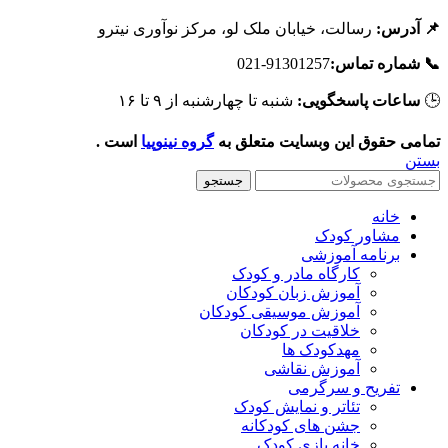
رسالت، خیابان ملک لو، مرکز نوآوری نیترو
📌 آدرس
91301257-021
📞 شماره تماس
شنبه تا چهارشنبه از ۹ تا ۱۶
ساعات پاسخگویی:

است .
گروه نینوپیا
تمامی حقوق این وبسایت متعلق ب
بست
جستجو
خانه
مشاور کودک
برنامه آموزشی
کارگاه مادر و کودک
آموزش زبان کودکان
آموزش موسیقی کودکان
خلاقیت در کودکان
مهد‌کودک ها
آموزش نقاشی
تفریح و سرگرمی
تئاتر و نمایش کودک
جشن های کودکانه
خانه بازی کودک