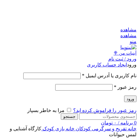
به کانال بله بپیوندید
به کانال بله بپیوندید
مشاهد
مشاهد
من
آبنبات‌ من 
ورود / ثبت نا
ایجاد حساب کاربری
ورو
*
نام کاربری یا آدرس ایمی
*
رمز عبو
ورود
مرا به خاطر بسپار
رمز عبور را فراموش کرده اید
جستجو
تومان
۰
/
برنامه
کارگاه آشنایی و
خانه بازی کودک
تفریح و سرگرمی کودکان
خان
لمس حیوانا