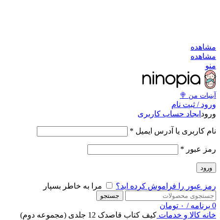
به کانال بله بپیوندید
به کانال بله بپیوندید
مشاهد
مشاهد
من
آبنبات‌ من 
ورود / ثبت نا
ایجاد حساب کاربری
ورو
*
نام کاربری یا آدرس ایمی
*
رمز عبو
ورود
مرا به خاطر بسپار
رمز عبور را فراموش کرده اید
جستجو
تومان
۰
/
برنامه
کیف کتاب قاصدک 12 جلدی (مجموعه دوم)
کالا و خدمات
خان