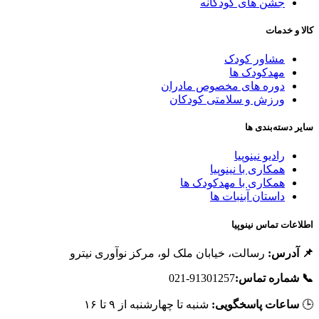
جشن های کودکانه
کالا و خدما
مشاور کودک
مهدکودک ها
دوره های مخصوص مادران
ورزش و سلامتی کودکان
سایر دسته‌بندی ه
رادیو نینوپیا
همکاری با نینوپیا
همکاری با مهدکودک ها
داستان آبنبات ها
اطلاعات تماس نینوپی
رسالت، خیابان ملک لو، مرکز نوآوری نیترو
📌 آدرس
91301257-021
📞 شماره تماس
شنبه تا چهارشنبه از ۹ تا ۱۶
ساعات پاسخگویی:
