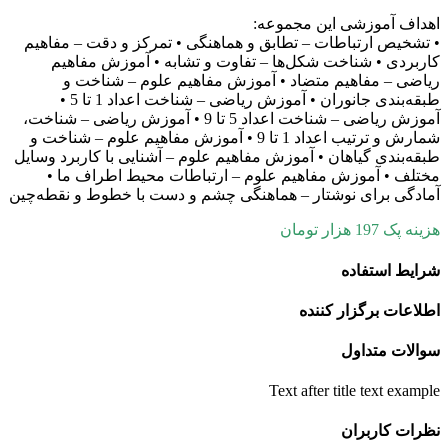
هداف آموزشی این مجموعه‌:
 تشخیص ارتباطات – تطابق و هماهنگی • تمرکز و دقت – مفاهیم
اربردی • شناخت شکل‌ها – تفاوت و تشابه • آموزش مفاهیم
یاضی – مفاهیم متضاد • آموزش مفاهیم علوم – شناخت و
طبقه‌بندی جانوران • آموزش ریاضی – شناخت اعداد 1 تا 5 •
آموزش ریاضی – شناخت اعداد 5 تا 9 • آموزش ریاضی – شناخت،
شمارش و ترتیب اعداد 1 تا 9 • آموزش مفاهیم علوم – شناخت و
بقه‌بندی گیاهان • آموزش مفاهیم علوم – آشنایی با کاربرد وسایل
ختلف • آموزش مفاهیم علوم – ارتباطات محیط اطراف ما •
مادگی برای نوشتار – هماهنگی چشم و دست با خطوط و نقطه‌چین
ینه پک 197 هزار تومان
رایط استفاده
طلاعات برگزار کننده
والات متداول
Text after title text exampl
ظرات کاربران