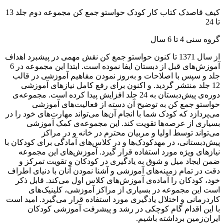
کیف قاصدک کتاب کار کودک حواستو جمع کن مجموعه دوم جلد 13
 24
وه سنی 4 تا 6 سال
از سال 1371 تا کنون حواستو جمع کن نقش مهمی در پیشبرد اهداف
آموزش‌های قبل از دبستان ایفا نموده است. ابتدا این مجموعه در 6
لد و سپس با اصلاحات و به‌روز نمودن مفاهیم آموزشی در قالب
12 جلد منتشر گردید. و اکنون برای رفع کامل نیازهای آموزشی
دوره‌ی پیش‌دبستان به 24 جلد افزایش پیدا کرده‌ است. مجموعه‌ی
واستو جمع کن به توضیح آن دسته از فعالیت‌های آموزشی
ی‌پردازد که کودک شما با انجام آن‌ها می‌تواند مهارت‌های خود را در
سیاری از عرصه‌ها تقویت کند. این مجموعه‌ی کمک آموزشی
ی‌تواند توسط اولیا و مربیان محترم در خانه و در مراکز
یش‌دبستانی، در مهدکودک‌ها و در کلاس‌های آمادگی برای کودکان با
یازهای ویژه مورد استفاده قرار گیرد. آموزش‌های این مجموعه
من ایجاد میل و شوق به یادگیری در کودکان و تقویت تمرکز و
قت در تمام زمینه‌های آموزشی و آشنا نمودن آنان با دنیای اطراف
ود، کودکان را آماده‌ی آموزش‌های کلاس اول می‌کند. قابل ذکر
ست این مجموعه در بسیاری از مراکز آموزشی، کلینیک‌های
اردرمانی و اختلال یادگیری مورد استفاده قرار می‌گیرد. امید است
ا این اقدام گام کوچکی در رشد و پیشرفت آموزشی کودکان
یران‌زمین برداشته باشیم.