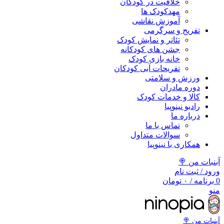
خلاقیت در کودکان
مهد‌کودک ها
آموزش نقاشی
تفریح و سرگرمی
تئاتر و نمایش کودک
جشن های کودکانه
خانه بازی کودک
تفریحات آبی کودکان
ورزش و سلامتی
دوره مادران
کالا و خدمات کودک
رادیو نینوپیا
درباره ما
تماس با ما
سوالات متداول
همکاری با نینوپیا
آبنبات من 🍭
ورود / ثبت نام
0
برنامه
/
۰
تومان
منو
آبنبات‌ من 🍭