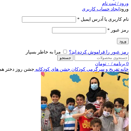
ورود / ثبت نام
ورود
ایجاد حساب کاربری
نام کاربری یا آدرس ایمیل
*
رمز عبور
*
ورود
رمز عبور را فراموش کرده اید؟
مرا به خاطر بسپار
جستجو
0
برنامه
/
۰
تومان
خانه
تفریح و سرگرمی کودکان
جشن های کودکانه
جشن روز دختر همرا