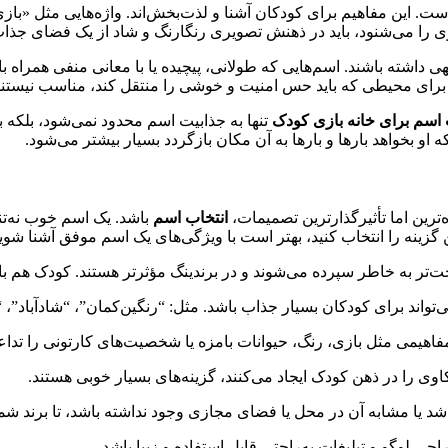
ت. این مفاهیم برای کودکان آشنا و لذت‌بخش‌اند. واژه‌هایی مثل «با
زی را می‌شنود، باید در ذهنش تصویری رنگارنگ و شاد از یک فضای جذا
وجهی داشته باشند. اسم‌هایی که طولانی، پیچیده یا با معانی منفی همر
ک» برای محیطی که باید حس امنیت و خوشی را منتقل کند، مناسب نیستند
 اسم برای خانه بازی کودک
تنها به جذابیت اسم محدود نمی‌شود، بلکه
 او بخواهد بارها و بارها به آن مکان بازگردد بسیار بیشتر می‌شود.
ترین اما تأثیرگذارترین تصمیمات،
انتخاب اسم
باشد. یک اسم خوب نه‌تن
رین گزینه را انتخاب کنید، بهتر است با ویژگی‌های یک اسم موفق آشنا شوید
تر به خاطر سپرده می‌شوند و در برندینگ مؤثرتر هستند. کودک هم باید بت
‌تواند برای کودکان بسیار جذاب باشد. مثل: “رنگین‌کمان”، “شادآباد”، 
فاهیمی مثل بازی، رنگ، حیوانات بامزه یا شخصیت‌های کارتونی را تداع
وی را در ذهن کودک ایجاد می‌کنند، گزینه‌های بسیار خوبی هستند.
 یا مشابه آن در محل یا فضای مجازی وجود نداشته باشد، تا برند شما
حی لوگو و تبلیغات به‌راحتی قابل استفاده و زیبا باشد.