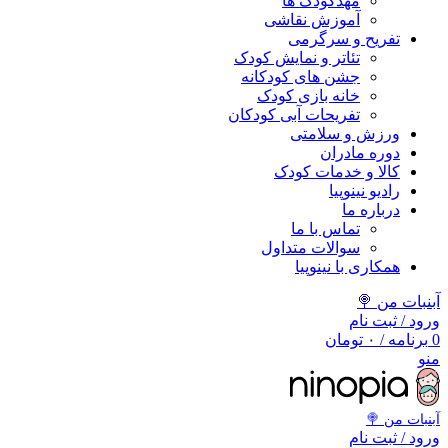
مهد‌کودک ها
آموزش نقاشی
تفریح و سرگرمی
تئاتر و نمایش کودک
جشن های کودکانه
خانه بازی کودک
تفریحات آبی کودکان
ورزش و سلامتی
دوره مادران
کالا و خدمات کودک
رادیو نینوپیا
درباره ما
تماس با ما
سوالات متداول
همکاری با نینوپیا
آبنبات من 🍭
ورود / ثبت نام
0
برنامه
/
۰
تومان
منو
آبنبات‌ من 🍭
ورود / ثبت نام