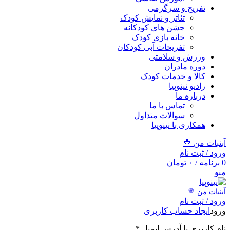
تفریح و سرگرمی
تئاتر و نمایش کودک
جشن های کودکانه
خانه بازی کودک
تفریحات آبی کودکان
ورزش و سلامتی
دوره مادران
کالا و خدمات کودک
رادیو نینوپیا
درباره ما
تماس با ما
سوالات متداول
همکاری با نینوپیا
آبنبات من 🍭
ورود / ثبت نام
0
برنامه
/
۰
تومان
منو
آبنبات‌ من 🍭
ورود / ثبت نام
ورود
ایجاد حساب کاربری
نام کاربری یا آدرس ایمیل
*