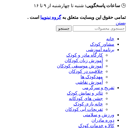
شنبه تا چهارشنبه از ۹ تا ۱۶
ساعات پاسخگویی:

است .
گروه نینوپیا
تمامی حقوق این وبسایت متعلق ب
بست
جستجو
خانه
مشاور کودک
برنامه آموزشی
کارگاه مادر و کودک
آموزش زبان کودکان
آموزش موسیقی کودکان
خلاقیت در کودکان
مهد‌کودک ها
آموزش نقاشی
تفریح و سرگرمی
تئاتر و نمایش کودک
جشن های کودکانه
خانه بازی کودک
تفریحات آبی کودکان
ورزش و سلامتی
دوره مادران
کالا و خدمات کودک