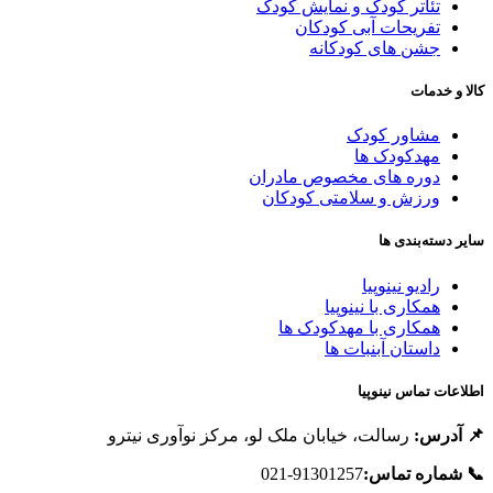
تئاتر کودک و نمایش کودک
تفریحات آبی کودکان
جشن های کودکانه
الا و خدمات
مشاور کودک
مهدکودک ها
دوره های مخصوص مادران
ورزش و سلامتی کودکان
ایر دسته‌بندی ها
رادیو نینوپیا
همکاری با نینوپیا
همکاری با مهدکودک ها
داستان آبنبات ها
طلاعات تماس نینوپیا
 آدرس:
رسالت، خیابان ملک لو، مرکز نوآوری نیترو
 شماره تماس:
91301257-021