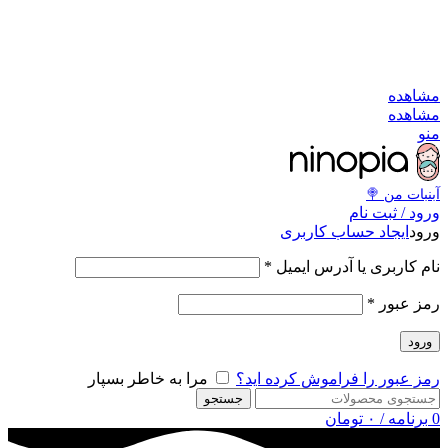
به کانال بله بپیوندید
به کانال بله بپیوندید
مشاهد
مشاهد
من
آبنبات‌ من 
ورود / ثبت نا
ایجاد حساب کاربری
ورو
*
نام کاربری یا آدرس ایمی
*
رمز عبو
ورود
مرا به خاطر بسپار
رمز عبور را فراموش کرده اید
جستجو
تومان
۰
/
برنامه