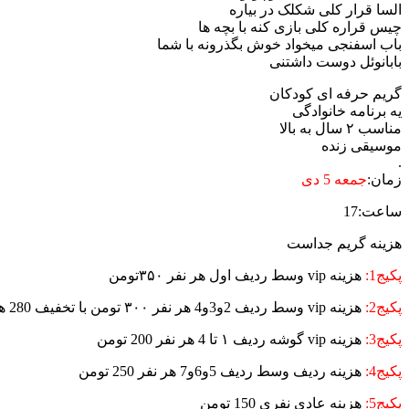
السا قرار کلی شکلک در بیاره
چیس قراره کلی بازی کنه با بچه ها
باب اسفنجی میخواد خوش بگذرونه با شما
بابانوئل دوست داشتنی
گریم حرفه ای کودکان
یه برنامه خانوادگی
مناسب ۲ سال به بالا
موسیقی زنده
.
زمان:
جمعه 5 دی
ساعت:17
هزینه گریم جداست
پکیج1:
هزینه vip وسط ردیف اول هر نفر ۳۵۰تومن
پکیج2:
هزینه vip وسط ردیف 2و3و4 هر نفر ۳۰۰ تومن با تخفیف 280 هزار تومان
پکیج3:
هزینه vip گوشه ردیف ۱ تا 4 هر نفر 200 تومن
پکیج4:
هزینه ردیف وسط ردیف 5و6و7 هر نفر 250 تومن
پکیج5:
هزینه عادی نفری 150 تومن