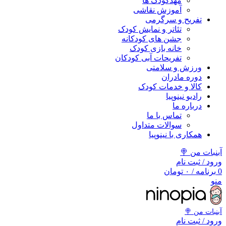
مهد‌کودک ها
آموزش نقاشی
تفریح و سرگرمی
تئاتر و نمایش کودک
جشن های کودکانه
خانه بازی کودک
تفریحات آبی کودکان
ورزش و سلامتی
دوره مادران
کالا و خدمات کودک
رادیو نینوپیا
درباره ما
تماس با ما
سوالات متداول
همکاری با نینوپیا
آبنبات من 🍭
ورود / ثبت نام
0
برنامه
/
۰
تومان
منو
آبنبات‌ من 🍭
ورود / ثبت نام