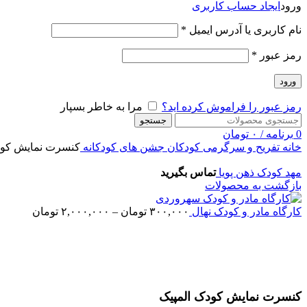
ورود
ایجاد حساب کاربری
نام کاربری یا آدرس ایمیل
*
رمز عبور
*
ورود
رمز عبور را فراموش کرده اید؟
مرا به خاطر بسپار
جستجو
0
برنامه
/
۰
تومان
خانه
تفریح و سرگرمی کودکان
جشن های کودکانه
کنسرت نمایش کود
مهد کودک ذهن پویا
تماس بگیرید
بازگشت به محصولات
کارگاه مادر و کودک نهال
۳۰۰,۰۰۰
تومان
–
۲,۰۰۰,۰۰۰
تومان
اتمام موجودی
بزرگنمایی تصویر
کنسرت نمایش کودک المپیک