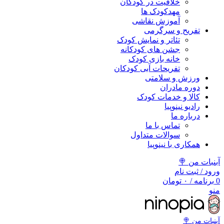
خلاقیت در کودکان
مهد‌کودک ها
آموزش نقاشی
تفریح و سرگرمی
تئاتر و نمایش کودک
جشن های کودکانه
خانه بازی کودک
تفریحات آبی کودکان
ورزش و سلامتی
دوره مادران
کالا و خدمات کودک
رادیو نینوپیا
درباره ما
تماس با ما
سوالات متداول
همکاری با نینوپیا
آبنبات من 🍭
ورود / ثبت نام
0
برنامه
/
۰
تومان
منو
آبنبات‌ من 🍭