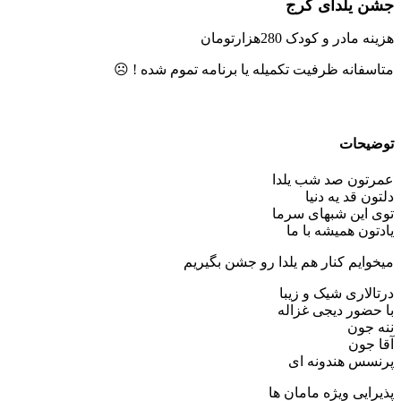
جشن یلدای کرج
هزینه مادر و کودک 280هزارتومان
متاسفانه ظرفیت تکمیله یا برنامه تموم شده ! ☹️
توضیحات
عمرتون صد شب یلدا
دلتون قد یه دنیا
توی این شبهای سرما
یادتون همیشه با ما
میخوایم کنار هم یلدا رو جشن بگیریم
درتالاری شیک و زیبا
با حضور دیجی غزاله
ننه جون
آقا جون
پرنسس هندونه ای
پذیرایی ویژه مامان ها