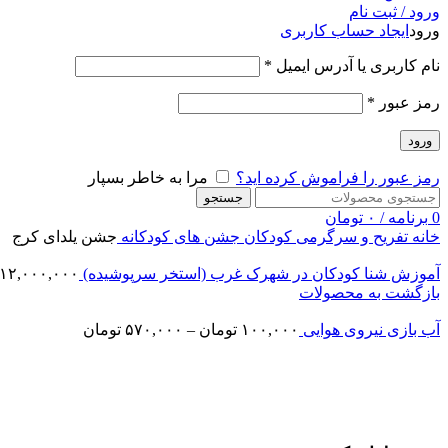
ورود / ثبت نام
ورود
ایجاد حساب کاربری
نام کاربری یا آدرس ایمیل
*
رمز عبور
*
ورود
رمز عبور را فراموش کرده اید؟
مرا به خاطر بسپار
جستجو
0
برنامه
/
۰
تومان
خانه
تفریح و سرگرمی کودکان
جشن های کودکانه
جشن یلدای کرج
آموزش شنا کودکان در شهرک غرب (استخر سرپوشیده)
۱۲,۰۰۰,۰۰۰
بازگشت به محصولات
آب بازی نیروی هوایی
۱۰۰,۰۰۰
تومان
–
۵۷۰,۰۰۰
تومان
اتمام موجودی
بزرگنمایی تصویر