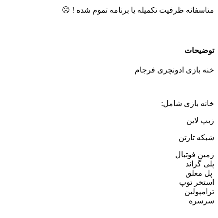
متاسفانه ظرفیت تکمیله یا برنامه تموم شده ! ☹️
توضیحات
خنه بازی ادونچری فرجام
خانه بازی شامل:
زیپ لاین
شبکه تارتن
️زمین فوتبال
پلی گراند‌‎
️ پل معلق
‌️استخر توپ
‌️ترامپولین
سرسره