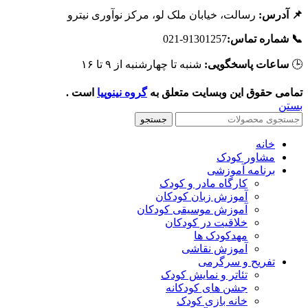
رسالت، خیابان ملک لو، مرکز نوآوری نیترو
📌 آدرس
91301257-021
📞 شماره تماس
شنبه تا چهارشنبه از ۹ تا ۱۶
ساعات پاسخگویی:

است .
گروه نینوپیا
تمامی حقوق این وبسایت متعلق ب
بست
جستجو
خانه
مشاور کودک
برنامه آموزشی
کارگاه مادر و کودک
آموزش زبان کودکان
آموزش موسیقی کودکان
خلاقیت در کودکان
مهد‌کودک ها
آموزش نقاشی
تفریح و سرگرمی
تئاتر و نمایش کودک
جشن های کودکانه
خانه بازی کودک