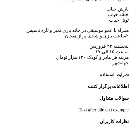
ارش حباب
لقه حباب
ونل حباب
مراه با عمو موسیقی در خانه بازی تمیز و تازه تاسیس
 پر از هیجان
جشنبه ۲۴ فروردین
عت ۱۵ الی ۱۷
ینه هر مادر و کودک ۱۳۰ هزار تومان
هانشهر
رایط استفاده
طلاعات برگزار کننده
والات متداول
Text after title text exampl
ظرات کاربران