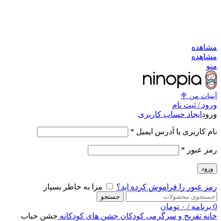
به کانال بله بپیوندید
به کانال بله بپیوندید
مشاهد
مشاهد
من
آبنبات‌ من 
ورود / ثبت نا
ایجاد حساب کاربری
ورو
*
نام کاربری یا آدرس ایمی
*
رمز عبو
ورود
مرا به خاطر بسپار
رمز عبور را فراموش کرده اید
جستجو
تومان
۰
/
برنامه
جشن حباب
جشن های کودکانه
تفریح و سرگرمی کودکان
خان