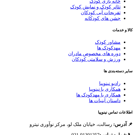
خانه بازی کودک
تئاتر کودک و نمایش کودک
تفریحات آبی کودکان
جشن های کودکانه
الا و خدمات
مشاور کودک
مهدکودک ها
دوره های مخصوص مادران
ورزش و سلامتی کودکان
ایر دسته‌بندی ها
رادیو نینوپیا
همکاری با نینوپیا
همکاری با مهدکودک ها
داستان آبنبات ها
طلاعات تماس نینوپیا
 آدرس:
رسالت، خیابان ملک لو، مرکز نوآوری نیترو
 شماره تماس:
91301257-021