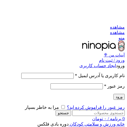
به کانال بله بپیوندید
به کانال بله بپیوندید
مشاهد
مشاهد
من
آبنبات‌ من 
ورود / ثبت نا
ایجاد حساب کاربری
ورو
*
نام کاربری یا آدرس ایمی
*
رمز عبو
ورود
مرا به خاطر بسپار
رمز عبور را فراموش کرده اید
جستجو
تومان
۰
/
برنامه
دوره بادی فلکس
ورزش و سلامتی کودکان
خان