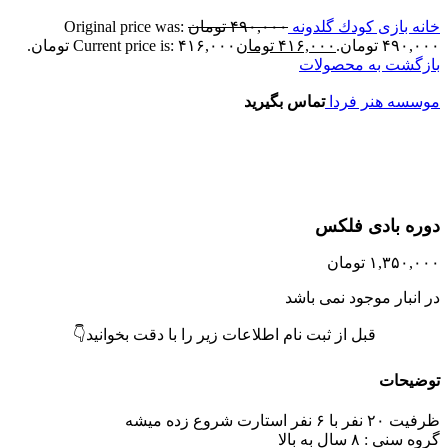
انه بازی كودك گلدونه
۴۹۰,۰۰۰
تومان
Original price was:
۴۹۰,۰ تومان.
۴۱۶,۰۰۰
تومان
Current price is: ۴۱۶,۰۰۰ تومان.
ازگشت به محصولات
وسسه هنر فردا
تماس بگیرید
تمام موجودی
زرگنمایی تصویر
وره بادی فلکس
۱,۳۵۰,۰۰
تومان
ر انبار موجود نمی باشد
قبل از ثبت نام اطلاعات زیر را با دقت بخوانید👇
وضیحات
ت ۲۰ نفر با ۶ نفر استارت شروع زده میشه
وه سنی : ۸ سال به بالا