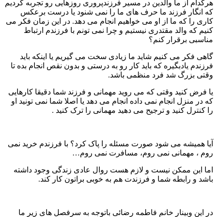
رکدام از ما والدین در مسیر فرزندپروری روزهایی رو تجربه کردیم
ه انگار فرزند ما حرف های ما را نمی شنود یا درست برعکس
اری را که ما از او می خواهیم انجام می دهد. در این زمان فکر می
نیم که والد مقتدری نیستیم و چرا نمی تونم با فرزندم ارتباط
ناسبی برقرار کنم؟
اهی فکر می کنیم شاید ما زیادی سخت می گیریم یا اینکه باید
رزندم یادبگیره که باید کار رو به درستی و بدون نقص انجام بده تا
قتی بزرگ شد فرد منظمی باشد.
ا فرض کنید وقتی که می روید مهمانی و فرزند شما دقیقا کارهایی
ه در منزل انجام نمی داده انجام می دهد یا اصلا شما نمی تونید او
ا کنترل کنید و ترجیح می دهید مهمانی را ترک کنید .
یا همیشه می شود صورت مسئله را پاک کرد؟ با فرزندم خرید نمی
وم ، مهمانی نمی روم، مسافرت نمی روم…
ما این ممکن نیست و لازم هست روال عادی زندگی وجود داشته
اشد و رابطه شما و فرزندت هم به خوبی براتون کار کند.
ر این وبینار خانم فاطمه رضائی باتوجه به سرفصل های زیر ما