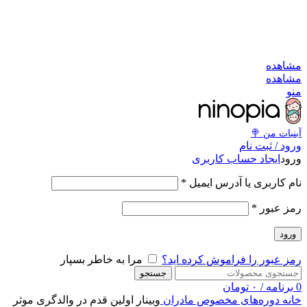
به کانال بله بپیوندید
به کانال بله بپیوندید
مشاهد
مشاهد
من
آبنبات‌ من 
ورود / ثبت نا
ایجاد حساب کاربری
ورو
*
نام کاربری یا آدرس ایمی
*
رمز عبو
ورود
مرا به خاطر بسپار
رمز عبور را فراموش کرده اید
جستجو
تومان
۰
/
برنامه
وبینار اولین قدم در والدگری موثر
دوره‌های مخصوص مادران
خان