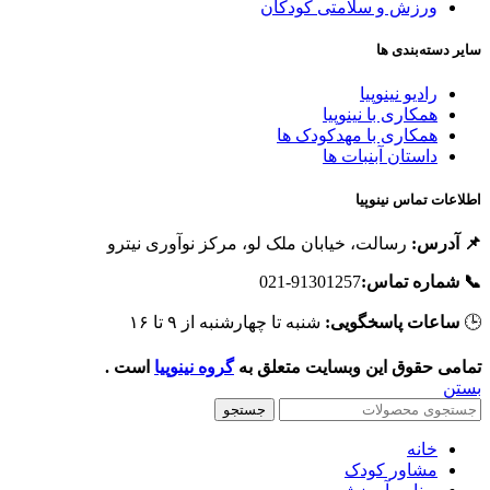
ورزش و سلامتی کودکان
سایر دسته‌بندی ه
رادیو نینوپیا
همکاری با نینوپیا
همکاری با مهدکودک ها
داستان آبنبات ها
اطلاعات تماس نینوپی
رسالت، خیابان ملک لو، مرکز نوآوری نیترو
📌 آدرس
91301257-021
📞 شماره تماس
شنبه تا چهارشنبه از ۹ تا ۱۶
ساعات پاسخگویی:

است .
گروه نینوپیا
تمامی حقوق این وبسایت متعلق ب
بست
جستجو
خانه
مشاور کودک