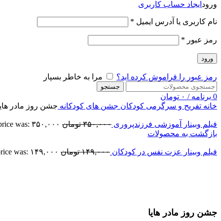
ورود
ایجاد حساب کاربری
نام کاربری یا آدرس ایمیل
*
رمز عبور
*
ورود
رمز عبور را فراموش کرده اید؟
مرا به خاطر بسپار
جستجو
0
برنامه
/
۰
تومان
خانه
تفریح و سرگرمی کودکان
جشن های کودکانه
جشن روز مادر هایا
فیلم وبینار آموزشی فرزندپروری
۳۵۰,۰۰۰
تومان
inal price was: ۳۵۰,۰۰۰
بازگشت به محصولات
فیلم وبینار عزت نفس در کودکان
۱۴۹,۰۰۰
تومان
inal price was: ۱۴۹,۰۰۰
-6%
اتمام موجودی
بزرگنمایی تصویر
جشن روز مادر هایا