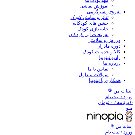
مهد‌کودک ها
آموزش نقاشی
تفریح و سرگرمی
تئاتر و نمایش کودک
جشن های کودکانه
خانه بازی کودک
تفریحات آبی کودکان
ورزش و سلامتی
دوره مادران
کالا و خدمات کودک
رادیو نینوپیا
درباره ما
تماس با ما
سوالات متداول
همکاری با نینوپیا
آبنبات من 🍭
ورود / ثبت نام
0
برنامه
/
۰
تومان
منو
آبنبات‌ من 🍭
ورود / ثبت نام