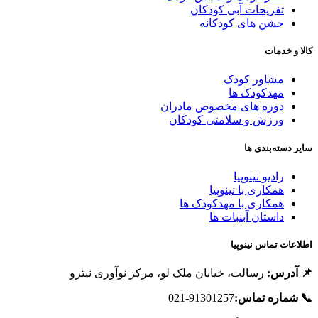
تفریحات آبی کودکان
جشن های کودکانه
الا و خدمات
مشاور کودک
مهدکودک ها
دوره های مخصوص مادران
ورزش و سلامتی کودکان
ایر دسته‌بندی ها
رادیو نینوپیا
همکاری با نینوپیا
همکاری با مهدکودک ها
داستان آبنبات ها
طلاعات تماس نینوپیا
 آدرس:
رسالت، خیابان ملک لو، مرکز نوآوری نیترو
 شماره تماس:
91301257-021