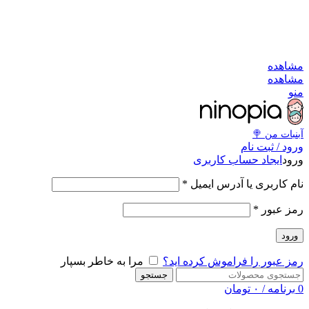
به کانال بله بپیوندید
به کانال بله بپیوندید
مشاهد
مشاهد
من
آبنبات‌ من 
ورود / ثبت نا
ایجاد حساب کاربری
ورو
*
نام کاربری یا آدرس ایمی
*
رمز عبو
ورود
مرا به خاطر بسپار
رمز عبور را فراموش کرده اید
جستجو
تومان
۰
/
برنامه