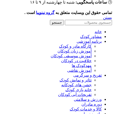
شنبه تا چهارشنبه از ۹ تا ۱۶
ساعات پاسخگویی:

است .
گروه نینوپیا
تمامی حقوق این وبسایت متعلق ب
بست
جستجو
خانه
مشاور کودک
برنامه آموزشی
کارگاه مادر و کودک
آموزش زبان کودکان
آموزش موسیقی کودکان
خلاقیت در کودکان
مهد‌کودک ها
آموزش نقاشی
تفریح و سرگرمی
تئاتر و نمایش کودک
جشن های کودکانه
خانه بازی کودک
تفریحات آبی کودکان
ورزش و سلامتی
دوره مادران
کالا و خدمات کودک
رادیو نینوپیا